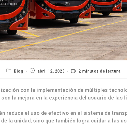
Blog
abril 12, 2023
2 minutos de lectura
ización con la implementación de múltiples tecnolo
on la mejora en la experiencia del usuario de las lí
ién
reduce el uso de efectivo
en el sistema de transp
de la unidad, sino que también logra cuidar a las us