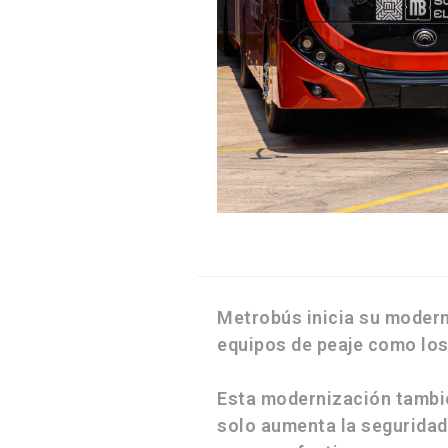
Metrobús inicia su modern
equipos de peaje como los s
Esta modernización tamb
solo aumenta la seguridad 