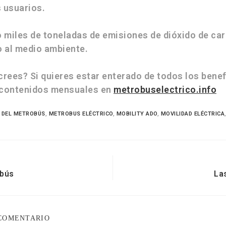
s usuarios.
o miles de toneladas de emisiones de dióxido de ca
o al medio ambiente.
crees? Si quieres estar enterado de todos los bene
s contenidos mensuales en
metrobuselectrico.info
3 DEL METROBÚS
,
METROBUS ELÉCTRICO
,
MOBILITY ADO
,
MOVILIDAD ELÉCTRICA
obús
La
 COMENTARIO