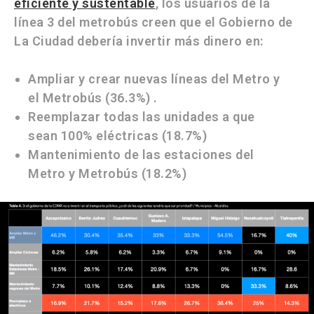
eficiente y sustentable
, los usuarios de la
línea 3 del metrobús creen que el Gobierno de
La Ciudad debería invertir más dinero en:
Ampliar y crear nuevas líneas del Metro y
el Metrobús (36.3%) .
Reemplazar todas las unidades a que
sean 100% eléctricas (18.7%)
Mantenimiento de las estaciones del
Metro y Metrobús (18.2%)