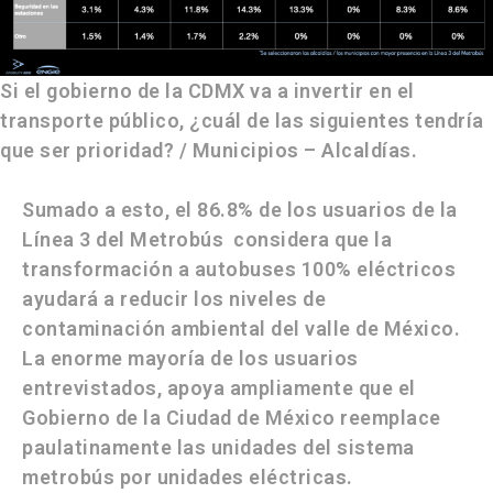
Si el gobierno de la CDMX va a invertir en el
transporte público, ¿cuál de las siguientes tendría
que ser prioridad? / Municipios – Alcaldías.
Sumado a esto, el 86.8% de los usuarios de la
Línea 3 del Metrobús considera que la
transformación a
autobuses 100% eléctricos
ayudará a reducir los niveles de
contaminación ambiental del valle de México.
La enorme mayoría de los usuarios
entrevistados, apoya ampliamente que el
Gobierno de la Ciudad de México reemplace
paulatinamente las unidades del sistema
metrobús por unidades eléctricas.