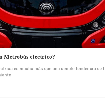
n Metrobús eléctrico?
éctrica es mucho más que una simple tendencia de t
miante