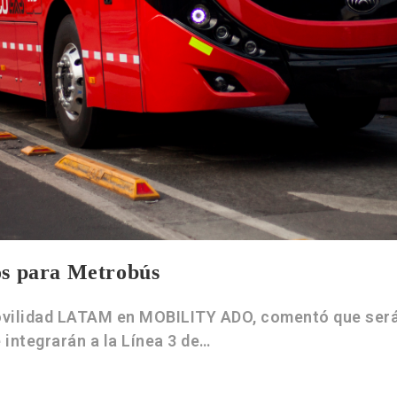
os para Metrobús
ovilidad LATAM en MOBILITY ADO, comentó que será 
 integrarán a la Línea 3 de…